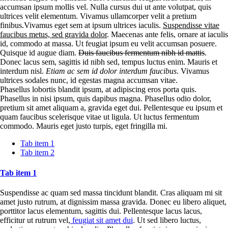
accumsan ipsum mollis vel. Nulla cursus dui ut ante volutpat, quis
ultrices velit elementum. Vivamus ullamcorper velit a pretium
finibus.Vivamus eget sem at ipsum ultrices iaculis.
Suspendisse vitae
faucibus metus, sed gravida dolor
. Maecenas ante felis, ornare at iaculis
id, commodo at massa. Ut feugiat ipsum eu velit accumsan posuere.
Quisque id augue diam.
Duis faucibus fermentum nibh id mattis
.
Donec lacus sem, sagittis id nibh sed, tempus luctus enim. Mauris et
interdum nisl.
Etiam ac sem id dolor interdum faucibus
. Vivamus
ultrices sodales nunc, id egestas magna accumsan vitae.
Phasellus lobortis blandit ipsum, at adipiscing eros porta quis.
Phasellus in nisi ipsum, quis dapibus magna. Phasellus odio dolor,
pretium sit amet aliquam a, gravida eget dui. Pellentesque eu ipsum et
quam faucibus scelerisque vitae ut ligula. Ut luctus fermentum
commodo. Mauris eget justo turpis, eget fringilla mi.
Tab item 1
Tab item 2
Tab item 1
Suspendisse ac quam sed massa tincidunt blandit. Cras aliquam mi sit
amet justo rutrum, at dignissim massa gravida. Donec eu libero aliquet,
porttitor lacus elementum, sagittis dui. Pellentesque lacus lacus,
efficitur ut rutrum vel,
feugiat sit amet dui
. Ut sed libero luctus,