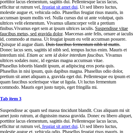
porttitor lacus elementum, sagittis dui. Pellentesque lacus lacus,
efficitur ut rutrum vel,
feugiat sit amet dui
. Ut sed libero luctus,
molestie augue et, vehicula odio. Phasellus feugiat risus mauris, in
accumsan ipsum mollis vel. Nulla cursus dui ut ante volutpat, quis
ultrices velit elementum. Vivamus ullamcorper velit a pretium
finibus.Vivamus eget sem at ipsum ultrices iaculis.
Suspendisse vitae
faucibus metus, sed gravida dolor
. Maecenas ante felis, ornare at iaculis
id, commodo at massa. Ut feugiat ipsum eu velit accumsan posuere.
Quisque id augue diam.
Duis faucibus fermentum nibh id mattis
.
Donec lacus sem, sagittis id nibh sed, tempus luctus enim. Mauris et
interdum nisl.
Etiam ac sem id dolor interdum faucibus
. Vivamus
ultrices sodales nunc, id egestas magna accumsan vitae.
Phasellus lobortis blandit ipsum, at adipiscing eros porta quis.
Phasellus in nisi ipsum, quis dapibus magna. Phasellus odio dolor,
pretium sit amet aliquam a, gravida eget dui. Pellentesque eu ipsum et
quam faucibus scelerisque vitae ut ligula. Ut luctus fermentum
commodo. Mauris eget justo turpis, eget fringilla mi.
Tab item 3
Suspendisse ac quam sed massa tincidunt blandit. Cras aliquam mi sit
amet justo rutrum, at dignissim massa gravida. Donec eu libero aliquet,
porttitor lacus elementum, sagittis dui. Pellentesque lacus lacus,
efficitur ut rutrum vel,
feugiat sit amet dui
. Ut sed libero luctus,
molestie augue et, vehicula odio. Phasellus feugiat risus mauris, in