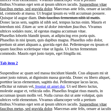
finibus.Vivamus eget sem at ipsum ultrices iaculis.
Suspendisse vitae
faucibus metus, sed gravida dolor
. Maecenas ante felis, ornare at iaculis
id, commodo at massa. Ut feugiat ipsum eu velit accumsan posuere.
Quisque id augue diam.
Duis faucibus fermentum nibh id mattis
.
Donec lacus sem, sagittis id nibh sed, tempus luctus enim. Mauris et
interdum nisl.
Etiam ac sem id dolor interdum faucibus
. Vivamus
ultrices sodales nunc, id egestas magna accumsan vitae.
Phasellus lobortis blandit ipsum, at adipiscing eros porta quis.
Phasellus in nisi ipsum, quis dapibus magna. Phasellus odio dolor,
pretium sit amet aliquam a, gravida eget dui. Pellentesque eu ipsum et
quam faucibus scelerisque vitae ut ligula. Ut luctus fermentum
commodo. Mauris eget justo turpis, eget fringilla mi.
Tab item 2
Suspendisse ac quam sed massa tincidunt blandit. Cras aliquam mi sit
amet justo rutrum, at dignissim massa gravida. Donec eu libero aliquet,
porttitor lacus elementum, sagittis dui. Pellentesque lacus lacus,
efficitur ut rutrum vel,
feugiat sit amet dui
. Ut sed libero luctus,
molestie augue et, vehicula odio. Phasellus feugiat risus mauris, in
accumsan ipsum mollis vel. Nulla cursus dui ut ante volutpat, quis
ultrices velit elementum. Vivamus ullamcorper velit a pretium
finibus.Vivamus eget sem at ipsum ultrices iaculis.
Suspendisse vitae
faucibus metus, sed gravida dolor
. Maecenas ante felis, ornare at iaculis