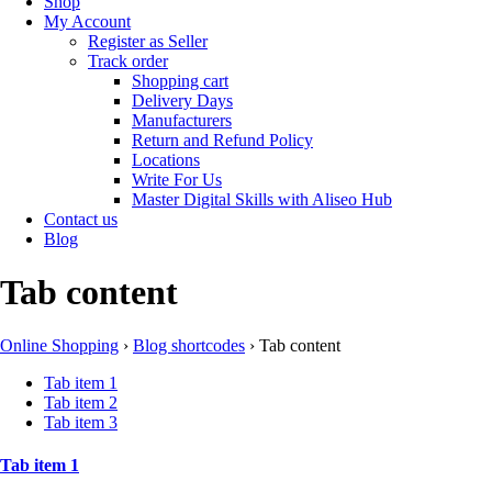
Shop
My Account
Register as Seller
Track order
Shopping cart
Delivery Days
Manufacturers
Return and Refund Policy
Locations
Write For Us
Master Digital Skills with Aliseo Hub
Contact us
Blog
Tab content
Online Shopping
›
Blog shortcodes
›
Tab content
Tab item 1
Tab item 2
Tab item 3
Tab item 1