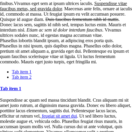
finibus.Vivamus eget sem at ipsum ultrices iaculis.
Suspendisse vitae
faucibus metus, sed gravida dolor
. Maecenas ante felis, ornare at iaculis
id, commodo at massa. Ut feugiat ipsum eu velit accumsan posuere.
Quisque id augue diam.
Duis faucibus fermentum nibh id mattis
.
Donec lacus sem, sagittis id nibh sed, tempus luctus enim. Mauris et
interdum nisl.
Etiam ac sem id dolor interdum faucibus
. Vivamus
ultrices sodales nunc, id egestas magna accumsan vitae.
Phasellus lobortis blandit ipsum, at adipiscing eros porta quis.
Phasellus in nisi ipsum, quis dapibus magna. Phasellus odio dolor,
pretium sit amet aliquam a, gravida eget dui. Pellentesque eu ipsum et
quam faucibus scelerisque vitae ut ligula. Ut luctus fermentum
commodo. Mauris eget justo turpis, eget fringilla mi.
Tab item 1
Tab item 2
Tab item 1
Suspendisse ac quam sed massa tincidunt blandit. Cras aliquam mi sit
amet justo rutrum, at dignissim massa gravida. Donec eu libero aliquet,
porttitor lacus elementum, sagittis dui. Pellentesque lacus lacus,
efficitur ut rutrum vel,
feugiat sit amet dui
. Ut sed libero luctus,
molestie augue et, vehicula odio. Phasellus feugiat risus mauris, in
accumsan ipsum mollis vel. Nulla cursus dui ut ante volutpat, quis
ultrices velit elementum. Vivamus ullamcorper velit a pretium