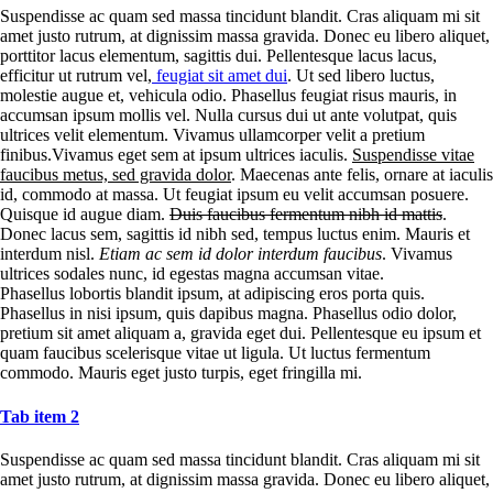
Suspendisse ac quam sed massa tincidunt blandit. Cras aliquam mi sit
amet justo rutrum, at dignissim massa gravida. Donec eu libero aliquet,
porttitor lacus elementum, sagittis dui. Pellentesque lacus lacus,
efficitur ut rutrum vel,
feugiat sit amet dui
. Ut sed libero luctus,
molestie augue et, vehicula odio. Phasellus feugiat risus mauris, in
accumsan ipsum mollis vel. Nulla cursus dui ut ante volutpat, quis
ultrices velit elementum. Vivamus ullamcorper velit a pretium
finibus.Vivamus eget sem at ipsum ultrices iaculis.
Suspendisse vitae
faucibus metus, sed gravida dolor
. Maecenas ante felis, ornare at iaculis
id, commodo at massa. Ut feugiat ipsum eu velit accumsan posuere.
Quisque id augue diam.
Duis faucibus fermentum nibh id mattis
.
Donec lacus sem, sagittis id nibh sed, tempus luctus enim. Mauris et
interdum nisl.
Etiam ac sem id dolor interdum faucibus
. Vivamus
ultrices sodales nunc, id egestas magna accumsan vitae.
Phasellus lobortis blandit ipsum, at adipiscing eros porta quis.
Phasellus in nisi ipsum, quis dapibus magna. Phasellus odio dolor,
pretium sit amet aliquam a, gravida eget dui. Pellentesque eu ipsum et
quam faucibus scelerisque vitae ut ligula. Ut luctus fermentum
commodo. Mauris eget justo turpis, eget fringilla mi.
Tab item 2
Suspendisse ac quam sed massa tincidunt blandit. Cras aliquam mi sit
amet justo rutrum, at dignissim massa gravida. Donec eu libero aliquet,