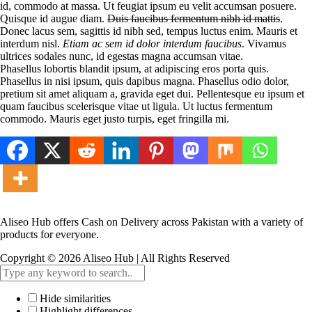
id, commodo at massa. Ut feugiat ipsum eu velit accumsan posuere.
Quisque id augue diam.
Duis faucibus fermentum nibh id mattis
.
Donec lacus sem, sagittis id nibh sed, tempus luctus enim. Mauris et
interdum nisl.
Etiam ac sem id dolor interdum faucibus
. Vivamus
ultrices sodales nunc, id egestas magna accumsan vitae.
Phasellus lobortis blandit ipsum, at adipiscing eros porta quis.
Phasellus in nisi ipsum, quis dapibus magna. Phasellus odio dolor,
pretium sit amet aliquam a, gravida eget dui. Pellentesque eu ipsum et
quam faucibus scelerisque vitae ut ligula. Ut luctus fermentum
commodo. Mauris eget justo turpis, eget fringilla mi.
Aliseo Hub offers Cash on Delivery across Pakistan with a variety of
products for everyone.
Copyright © 2026 Aliseo Hub | All Rights Reserved
Hide similarities
Highlight differences