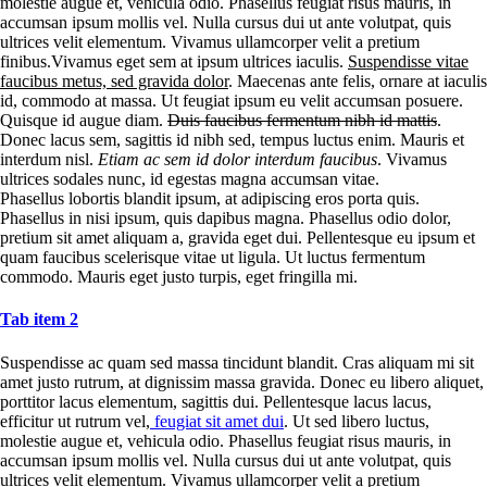
molestie augue et, vehicula odio. Phasellus feugiat risus mauris, in
accumsan ipsum mollis vel. Nulla cursus dui ut ante volutpat, quis
ultrices velit elementum. Vivamus ullamcorper velit a pretium
finibus.Vivamus eget sem at ipsum ultrices iaculis.
Suspendisse vitae
faucibus metus, sed gravida dolor
. Maecenas ante felis, ornare at iaculis
id, commodo at massa. Ut feugiat ipsum eu velit accumsan posuere.
Quisque id augue diam.
Duis faucibus fermentum nibh id mattis
.
Donec lacus sem, sagittis id nibh sed, tempus luctus enim. Mauris et
interdum nisl.
Etiam ac sem id dolor interdum faucibus
. Vivamus
ultrices sodales nunc, id egestas magna accumsan vitae.
Phasellus lobortis blandit ipsum, at adipiscing eros porta quis.
Phasellus in nisi ipsum, quis dapibus magna. Phasellus odio dolor,
pretium sit amet aliquam a, gravida eget dui. Pellentesque eu ipsum et
quam faucibus scelerisque vitae ut ligula. Ut luctus fermentum
commodo. Mauris eget justo turpis, eget fringilla mi.
Tab item 2
Suspendisse ac quam sed massa tincidunt blandit. Cras aliquam mi sit
amet justo rutrum, at dignissim massa gravida. Donec eu libero aliquet,
porttitor lacus elementum, sagittis dui. Pellentesque lacus lacus,
efficitur ut rutrum vel,
feugiat sit amet dui
. Ut sed libero luctus,
molestie augue et, vehicula odio. Phasellus feugiat risus mauris, in
accumsan ipsum mollis vel. Nulla cursus dui ut ante volutpat, quis
ultrices velit elementum. Vivamus ullamcorper velit a pretium