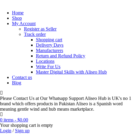
Home
Shop
My Account
Register as Seller
Track order
Shopping cart
Delivery Days
Manufacturers
Return and Refund Policy
Locations
Write For Us
Master Digital Skills with Aliseo Hub
Contact us
Blog
Please Contact Us at Our Whatsapp Support Aliseo Hub is UK's no 1
brand which offers products in Pakistan Aliseo is a Spanish word
meaning gentle wind and hub means marketplace.
0 items
-
$
0.00
Your shopping cart is empty
Login
/
Sign up